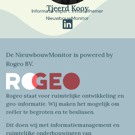
Tjeerd Kooy
Informatie expert. Initiatiefnemer
NieuwbouwMonitor
De NieuwbouwMonitor is powered by
Rogeo BV.
Rogeo
staat voor
ruimtelijke
ontwikkeling en
geo
-informatie
. Wij maken
het mogelijk om
reëler te begroten en te beslissen.
Dit doen wij
met
informatie
management en
ruimtelijke onderbouwingen van