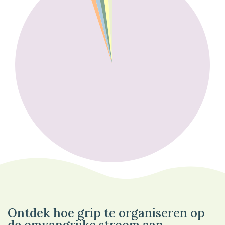
95%
Overig
Ontdek hoe grip te organiseren op