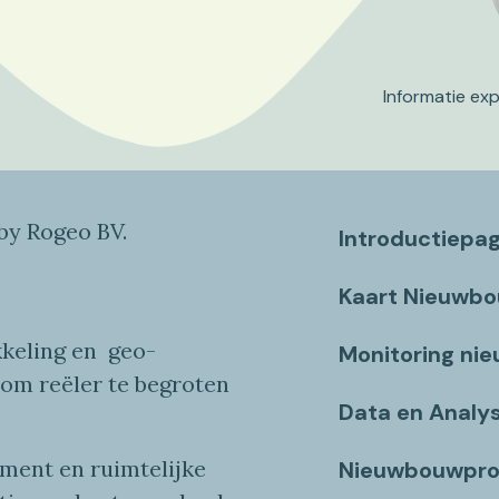
Informatie ex
y Rogeo BV.
Introductiepa
Kaart Nieuwb
keling en
geo
-
Monitoring ni
 om reëler te begroten
Data en Analy
ent en ruimtelijke
Nieuwbouwpro