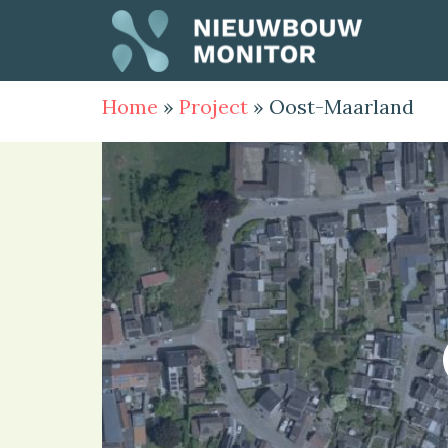
Home
»
Project
»
Oost-Maarland