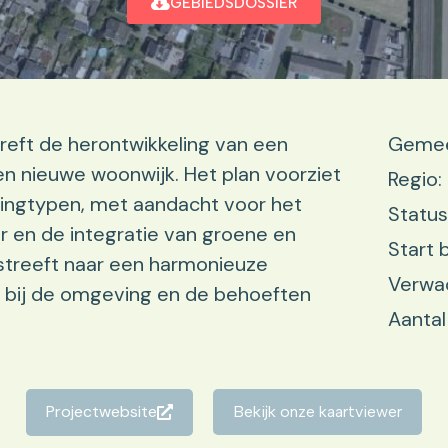
GEBIEDSDOSSIER
reft de herontwikkeling van een
Gemee
en nieuwe woonwijk. Het plan voorziet
Regio:
ningtypen, met aandacht voor het
Status
r en de integratie van groene en
Start 
 streeft naar een harmonieuze
Verwac
d bij de omgeving en de behoeften
Aantal
Projectwebsite
Bekijk onze kaartviewer