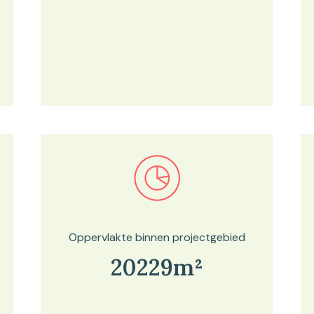
Bekijk in onze kaartviewer
Oppervlakte binnen projectgebied
20229m²