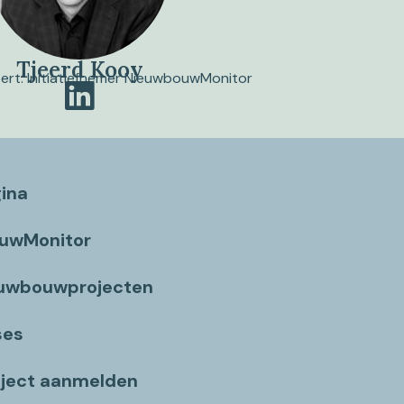
Tjeerd Kooy
pert. Initiatiefnemer NieuwbouwMonitor
gina
ouwMonitor
euwbouwprojecten
ses
ject aanmelden