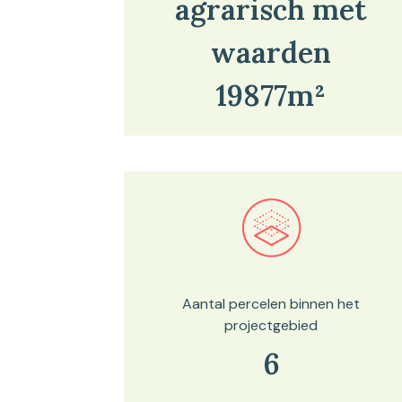
agrarisch met
waarden
19877m²
Bekijk in onze kaartviewer
Aantal percelen binnen het
projectgebied
6