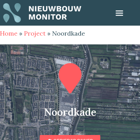
Home
»
Project
»
Noordkade
Noordkade