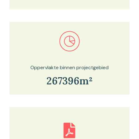
Bekijk in onze kaartviewer
Oppervlakte binnen projectgebied
267396m²