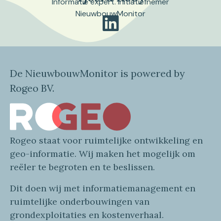
Informatie expert. Initiatiefnemer
NieuwbouwMonitor
De NieuwbouwMonitor is powered by
Rogeo BV.
Rogeo
staat voor
ruimtelijke
ontwikkeling en
geo
-informatie
. Wij maken
het mogelijk om
reëler te begroten en te beslissen.
Dit doen wij
met
informatie
management en
ruimtelijke onderbouwingen van
grondexploitaties
en
kostenverhaa
l
.