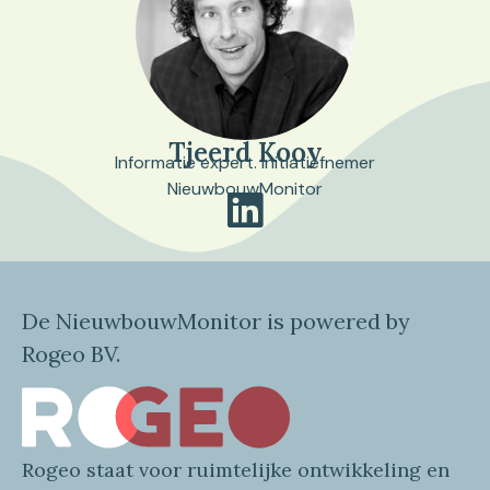
Tjeerd Kooy
Informatie expert. Initiatiefnemer
NieuwbouwMonitor
De NieuwbouwMonitor is powered by
Rogeo BV.
Rogeo
staat voor
ruimtelijke
ontwikkeling en