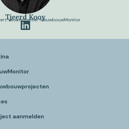
Tjeerd Kooy
pert. Initiatiefnemer NieuwbouwMonitor
gina
ouwMonitor
euwbouwprojecten
ses
ject aanmelden