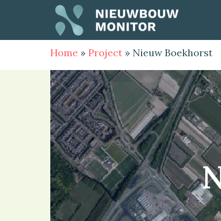
Home
»
Project
»
Nieuw Boekhorst
N