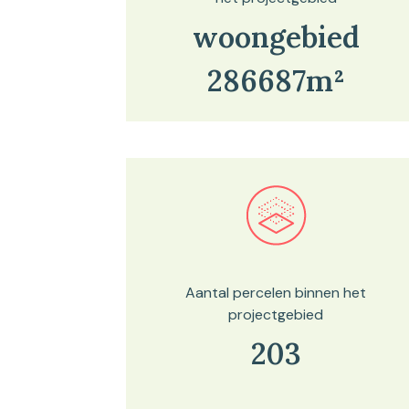
woongebied
286687m²
Bekijk in onze kaartviewer
Aantal percelen binnen het
projectgebied
203