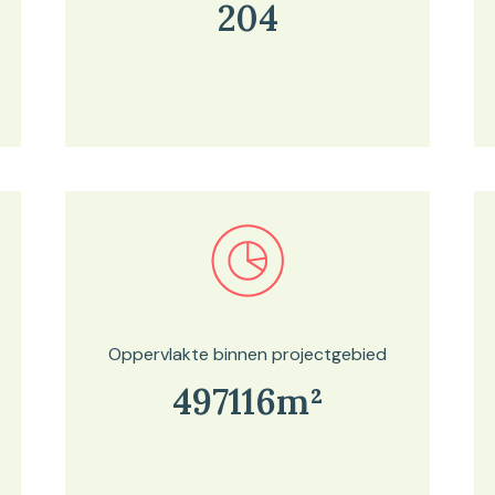
204
Bekijk in onze kaartviewer
Oppervlakte binnen projectgebied
497116m²