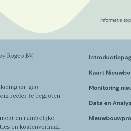
Informatie ex
y Rogeo BV.
Introductiepa
Kaart Nieuwb
keling en
geo
-
Monitoring ni
 om reëler te begroten
Data en Analy
ent en ruimtelijke
Nieuwbouwpro
ties
en
kostenverhaa
l
.