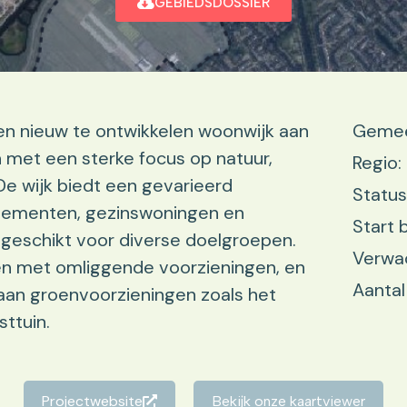
GEBIEDSDOSSIER
en nieuw te ontwikkelen woonwijk aan
Gemee
 met een sterke focus op natuur,
Regio:
 wijk biedt een gevarieerd
Status
tementen, gezinswoningen en
Start 
geschikt voor diverse doelgroepen.
Verwa
ven met omliggende voorzieningen, en
Aantal
aan groenvoorzieningen zoals het
ttuin.
Projectwebsite
Bekijk onze kaartviewer