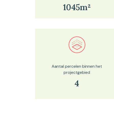
1045m²
Bekijk in onze kaartviewer
Aantal percelen binnen het
projectgebied
4