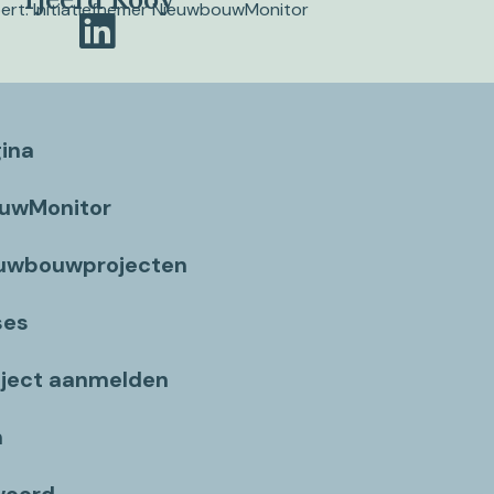
pert. Initiatiefnemer NieuwbouwMonitor
gina
ouwMonitor
euwbouwprojecten
ses
ject aanmelden
n