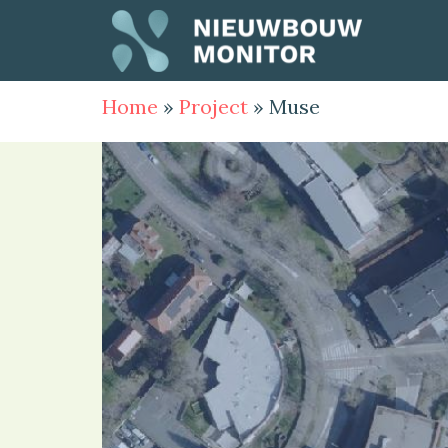
Home
»
Project
»
Muse