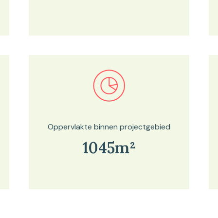
Bekijk in onze kaartviewer
Oppervlakte binnen projectgebied
1045m²