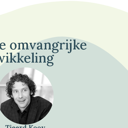
de omvangrijke
wikkeling
Tjeerd Kooy