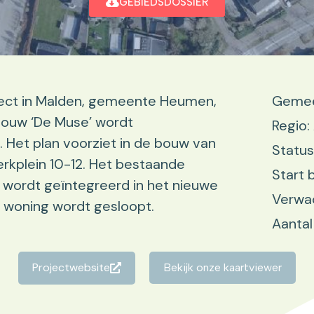
GEBIEDSDOSSIER
ject in Malden, gemeente Heumen,
Gemee
bouw ‘De Muse’ wordt
Regio
 Het plan voorziet in de bouw van
Status
rkplein 10-12. Het bestaande
Start 
 wordt geïntegreerd in het nieuwe
Verwac
 woning wordt gesloopt.
Aantal
Projectwebsite
Bekijk onze kaartviewer