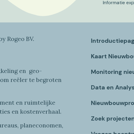
Informatie ex
y Rogeo BV.
Introductiepa
Kaart Nieuwb
keling en
geo
-
Monitoring ni
 om reëler te begroten
Data en Analy
ent en ruimtelijke
Nieuwbouwpro
ties
en
kostenverhaa
l
.
Zoek projecte
bureaus, planeconomen,