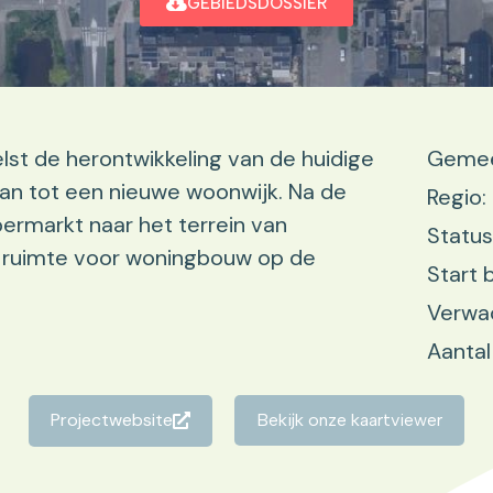
GEBIEDSDOSSIER
lst de herontwikkeling van de huidige
Gemee
an tot een nieuwe woonwijk. Na de
Regio:
ermarkt naar het terrein van
Status
r ruimte voor woningbouw op de
Start 
Verwa
Aantal
Projectwebsite
Bekijk onze kaartviewer