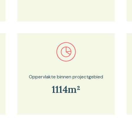
Bekijk in onze kaartviewer
Oppervlakte binnen projectgebied
1114m²