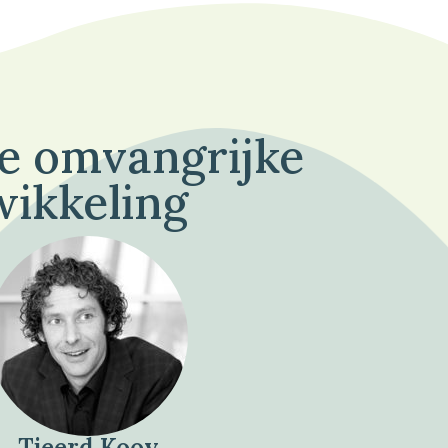
de omvangrijke
wikkeling
Tjeerd Kooy