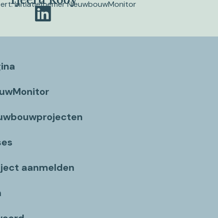
pert. Initiatiefnemer NieuwbouwMonitor
gina
ouwMonitor
euwbouwprojecten
ses
ject aanmelden
n