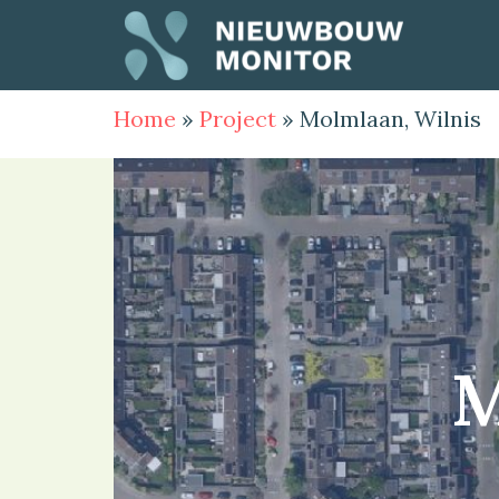
Home
»
Project
»
Molmlaan, Wilnis
M