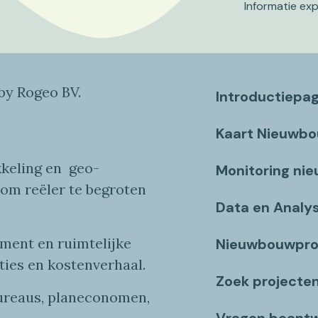
Informatie ex
y Rogeo BV.
Introductiepa
Kaart Nieuwb
keling en
geo
-
Monitoring ni
 om reëler te begroten
Data en Analy
ent en ruimtelijke
Nieuwbouwpro
ties
en
kostenverhaa
l
.
Zoek projecte
bureaus, planeconomen,