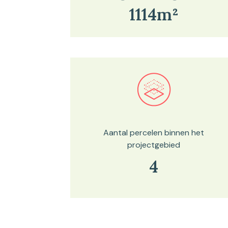
1114m²
Bekijk in onze kaartviewer
Aantal percelen binnen het
projectgebied
4