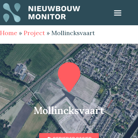
Home
»
Project
»
Mollincksvaart
Mollincksvaart