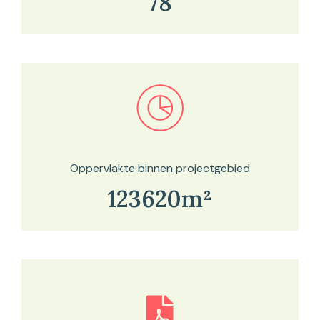
78
Bekijk in onze kaartviewer
Oppervlakte binnen projectgebied
123620m²