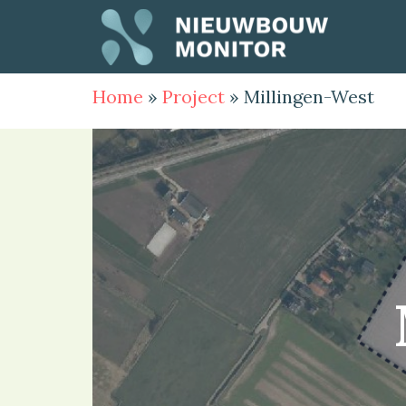
Home
»
Project
»
Millingen-West