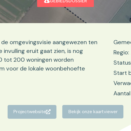
GEBIEDSDOSSIER
in de omgevingsvisie aangewezen ten
Gemee
vulling eruit gaat zien, is nog
Regio
150 tot 200 woningen worden
Status
om voor de lokale woonbehoefte
Start 
Verwac
Aantal
Projectwebsite
Bekijk onze kaartviewer