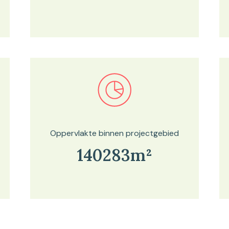
Bekijk in onze kaartviewer
Oppervlakte binnen projectgebied
140283m²