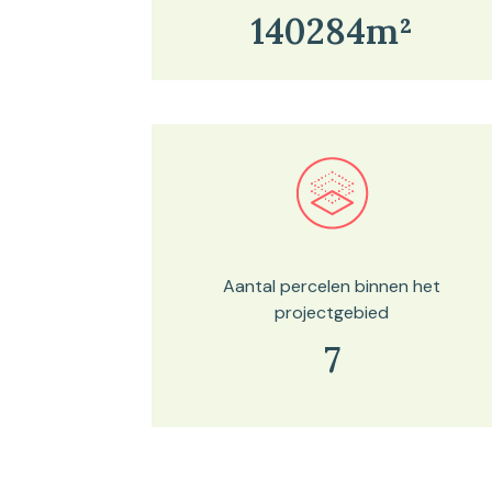
140284m²
Bekijk in onze kaartviewer
Aantal percelen binnen het
projectgebied
7