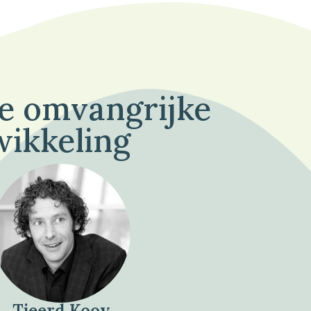
de omvangrijke
wikkeling
Tjeerd Kooy