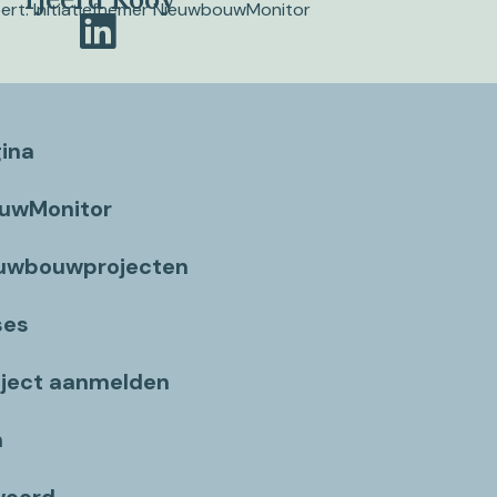
pert. Initiatiefnemer NieuwbouwMonitor
gina
ouwMonitor
euwbouwprojecten
ses
ject aanmelden
n