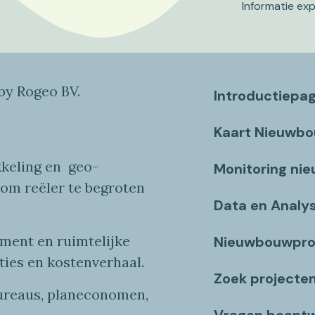
Informatie ex
y Rogeo BV.
Introductiepa
Kaart Nieuwb
keling en
geo
-
Monitoring ni
 om reëler te begroten
Data en Analy
ent en ruimtelijke
Nieuwbouwpro
ties
en
kostenverhaa
l
.
Zoek projecte
bureaus, planeconomen,