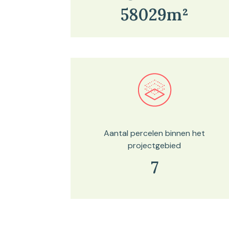
58029m²
Bekijk in onze kaartviewer
Aantal percelen binnen het
projectgebied
7