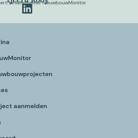
pert. Initiatiefnemer NieuwbouwMonitor
gina
ouwMonitor
euwbouwprojecten
ses
ject aanmelden
n