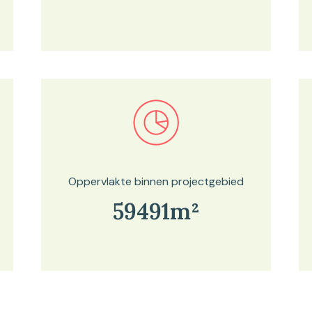
Bekijk in onze kaartviewer
Oppervlakte binnen projectgebied
59491m²