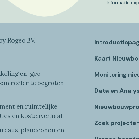
Informatie ex
y Rogeo BV.
Introductiepa
Kaart Nieuwb
keling en
geo
-
Monitoring ni
 om reëler te begroten
Data en Analy
ent en ruimtelijke
Nieuwbouwpro
ties
en
kostenverhaa
l
.
Zoek projecte
bureaus, planeconomen,