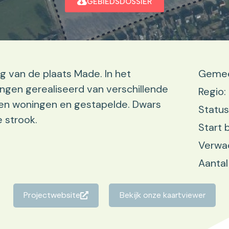
GEBIEDSDOSSIER
g van de plaats Made. In het
Gemee
ngen gerealiseerd van verschillende
Regio:
n woningen en gestapelde. Dwars
Status
 strook.
Start 
Verwa
Aantal
Projectwebsite
Bekijk onze kaartviewer