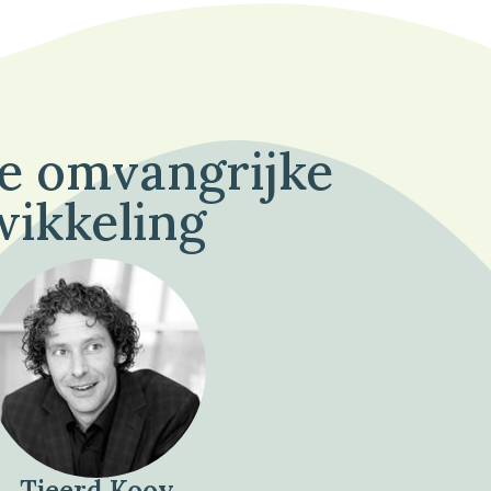
de omvangrijke
wikkeling
Tjeerd Kooy