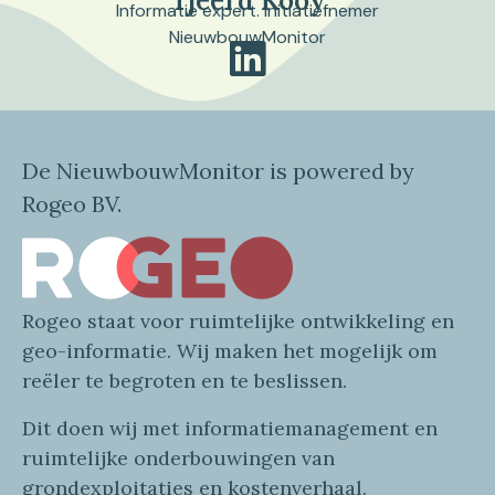
Tjeerd Kooy
Informatie expert. Initiatiefnemer
NieuwbouwMonitor
De NieuwbouwMonitor is powered by
Rogeo BV.
Rogeo
staat voor
ruimtelijke
ontwikkeling en
geo
-informatie
. Wij maken
het mogelijk om
reëler te begroten en te beslissen.
Dit doen wij
met
informatie
management en
ruimtelijke onderbouwingen van
grondexploitaties
en
kostenverhaa
l
.