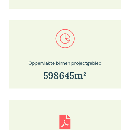
Bekijk in onze kaartviewer
Oppervlakte binnen projectgebied
598645m²