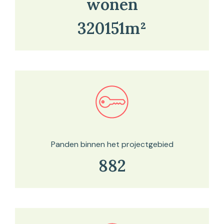
wonen
320151m²
Bekijk in onze kaartviewer
Panden binnen het projectgebied
882