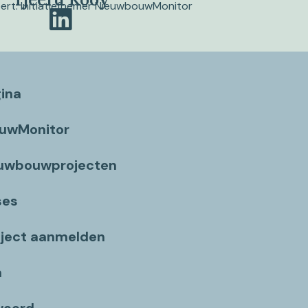
pert. Initiatiefnemer NieuwbouwMonitor
gina
ouwMonitor
euwbouwprojecten
ses
ject aanmelden
n