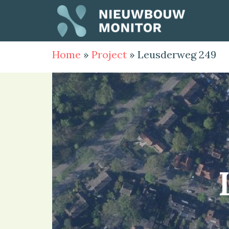
Home
»
Project
»
Leusderweg 249