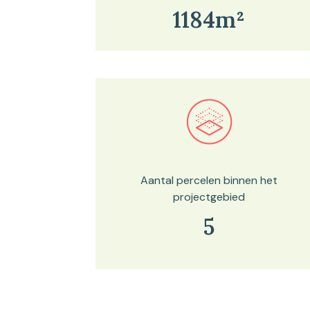
1184m²
Bekijk in onze kaartviewer
Aantal percelen binnen het
projectgebied
5