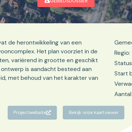
GEBIEDSDOSSIER
at de herontwikkeling van een
Gemee
oncomplex. Het plan voorziet in de
Regio:
, variërend in grootte en geschikt
Status
t ontwerp is aandacht besteed aan
Start 
id, met behoud van het karakter van
Verwac
Aantal
Projectwebsite
Bekijk onze kaartviewer