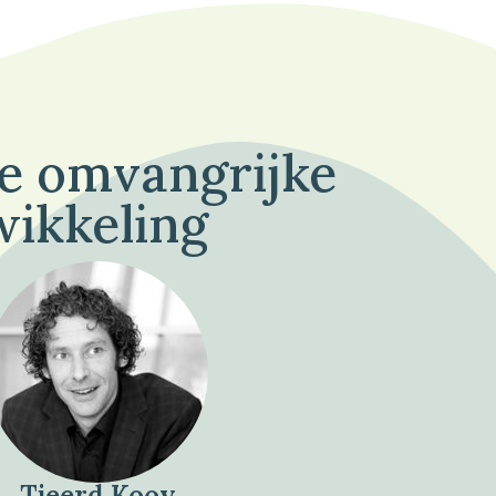
de omvangrijke
wikkeling
Tjeerd Kooy