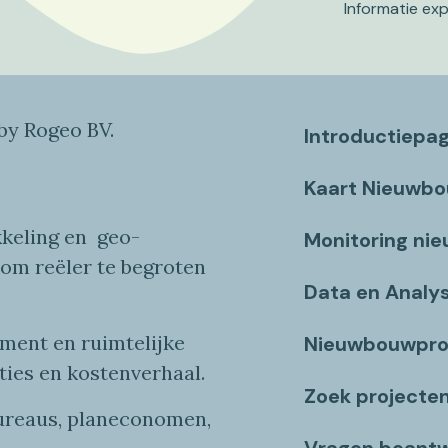
Informatie ex
y Rogeo BV.
Introductiepa
Kaart Nieuwb
keling en
geo
-
Monitoring ni
 om reëler te begroten
Data en Analy
ent en ruimtelijke
Nieuwbouwpro
ties
en
kostenverhaa
l
.
Zoek projecte
bureaus, planeconomen,