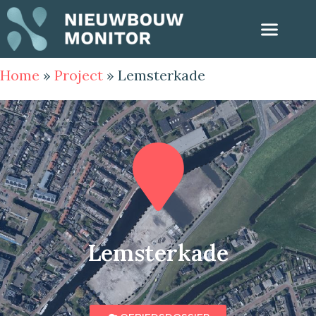
Home
»
Project
»
Lemsterkade
Lemsterkade