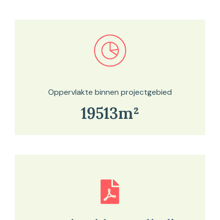
Bekijk in onze kaartviewer
Oppervlakte binnen projectgebied
19513m²