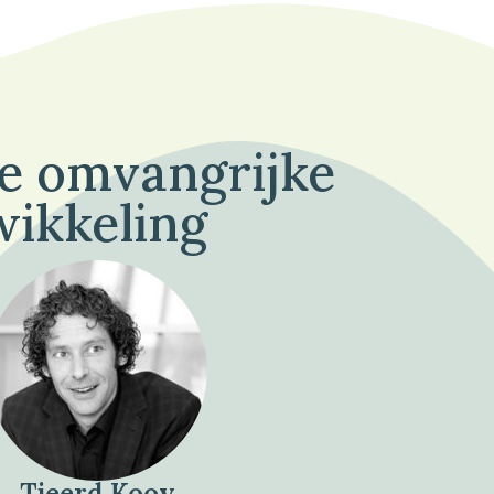
de omvangrijke
wikkeling
Tjeerd Kooy