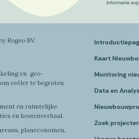
Informatie ex
y Rogeo BV.
Introductiepa
Kaart Nieuwb
keling en
geo
-
Monitoring ni
 om reëler te begroten
Data en Analy
ent en ruimtelijke
Nieuwbouwpro
ties
en
kostenverhaa
l
.
Zoek projecte
bureaus, planeconomen,