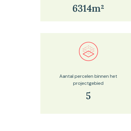
6314m²
Bekijk in onze kaartviewer
Aantal percelen binnen het
projectgebied
5