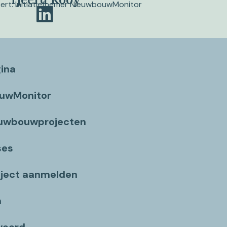
pert. Initiatiefnemer NieuwbouwMonitor
gina
ouwMonitor
euwbouwprojecten
ses
ject aanmelden
n