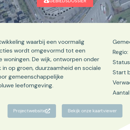
GEBIEDSDOSSIER
wikkeling waarbij een voormalig
Gemee
ncties wordt omgevormd tot een
Regio:
 woningen. De wijk, ontworpen onder
Status
 in op groen, duurzaamheid en sociale
Start 
voor gemeenschappelijke
Verwa
toluwe leefomgeving.
Aantal
Projectwebsite
Bekijk onze kaartviewer