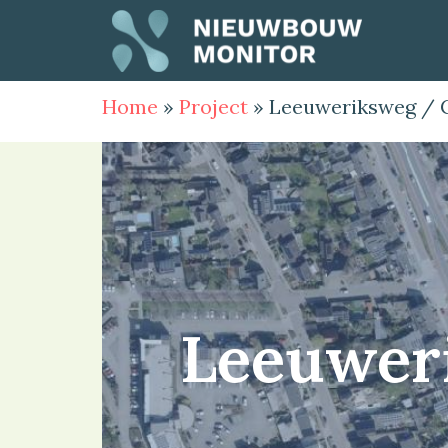
Home
»
Project
»
Leeuweriksweg / 
Leeuwer