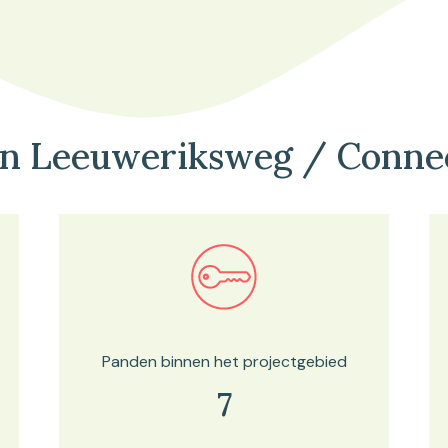
an Leeuweriksweg / Conne
Bekijk in onze kaartviewer
Panden binnen het projectgebied
7