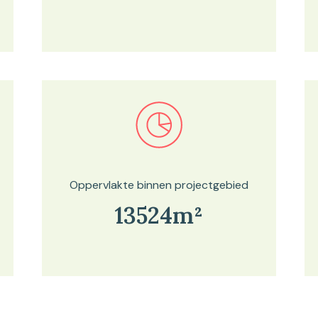
Bekijk in onze kaartviewer
Oppervlakte binnen projectgebied
13524m²