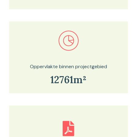
Bekijk in onze kaartviewer
Oppervlakte binnen projectgebied
12761m²