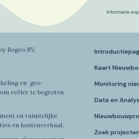
Informatie ex
y Rogeo BV.
Introductiepa
Kaart Nieuwb
keling en
geo
-
Monitoring ni
 om reëler te begroten
Data en Analy
ent en ruimtelijke
Nieuwbouwpro
ties
en
kostenverhaa
l
.
Zoek projecte