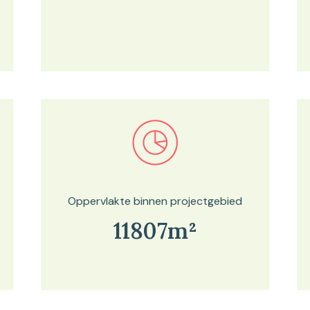
Bekijk in onze kaartviewer
Oppervlakte binnen projectgebied
11807m²