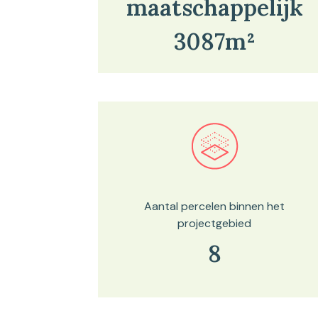
maatschappelijk
3087m²
Bekijk in onze kaartviewer
Aantal percelen binnen het
projectgebied
8