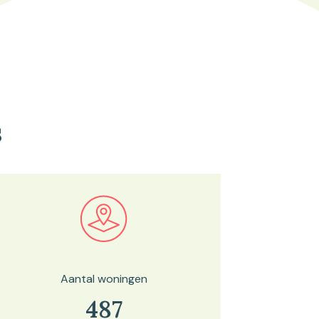
s
Bekijk in onze kaartviewer
Aantal woningen
487