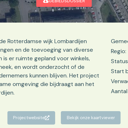
GEBIEDSDOSSIER
 de Rotterdamse wijk Lombardijen
Gemee
ngen en de toevoeging van diverse
Regio:
is er ruimte gepland voor winkels,
Status
theek, en wordt onderzocht of de
Start 
dernemers kunnen blijven. Het project
Verwa
zame omgeving die bijdraagt aan het
Aantal
dijen.
Projectwebsite
Bekijk onze kaartviewer