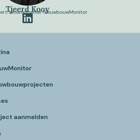
Tjeerd Kooy
pert. Initiatiefnemer NieuwbouwMonitor
gina
ouwMonitor
euwbouwprojecten
ses
ject aanmelden
n