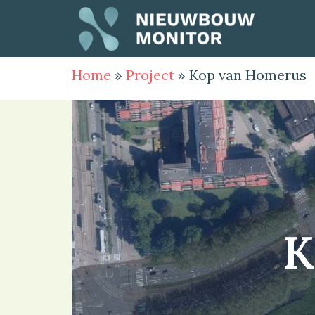
Home
»
Project
»
Kop van Homerus
K