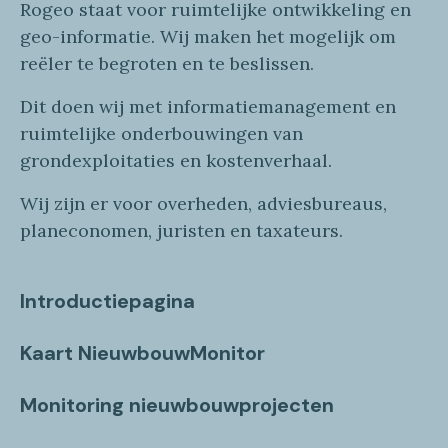
Rogeo
staat voor
ruimtelijke
ontwikkeling en
geo
-informatie
. Wij maken
het mogelijk om
reëler te begroten en te beslissen.
Dit doen wij
met
informatie
management en
ruimtelijke onderbouwingen van
grondexploitaties
en
kostenverhaa
l
.
Wij zijn er voor overheden, adviesbureaus,
planeconomen, juristen en taxateurs.
Introductiepagina
Kaart NieuwbouwMonitor
Monitoring nieuwbouwprojecten