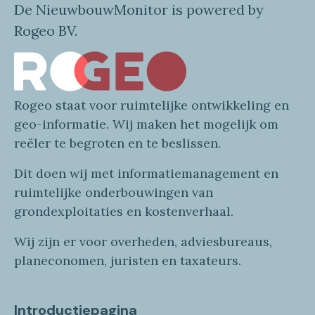
De NieuwbouwMonitor is powered by
Rogeo BV.
Rogeo
staat voor
ruimtelijke
ontwikkeling en
geo
-informatie
. Wij maken
het mogelijk om
reëler te begroten en te beslissen.
Dit doen wij
met
informatie
management en
ruimtelijke onderbouwingen van
grondexploitaties
en
kostenverhaa
l
.
Wij zijn er voor overheden, adviesbureaus,
planeconomen, juristen en taxateurs.
Introductiepagina