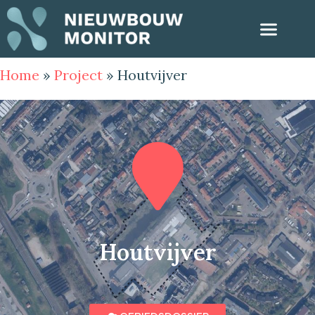
Home
»
Project
»
Houtvijver
Houtvijver