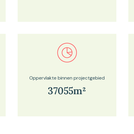
Bekijk in onze kaartviewer
Oppervlakte binnen projectgebied
37055m²