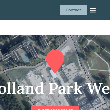
Contact
olland Park We