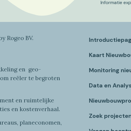
Informatie ex
y Rogeo BV.
Introductiepa
Kaart Nieuwb
keling en
geo
-
Monitoring ni
 om reëler te begroten
Data en Analy
ent en ruimtelijke
Nieuwbouwpro
ties
en
kostenverhaa
l
.
Zoek projecte
bureaus, planeconomen,