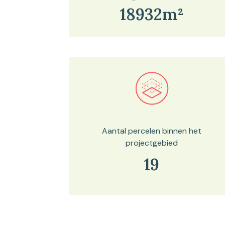
18932m²
Bekijk in onze kaartviewer
Aantal percelen binnen het
projectgebied
19