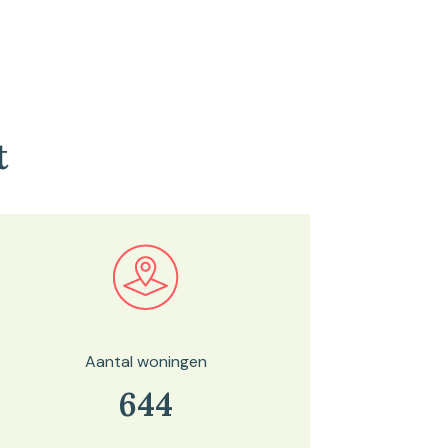
t
Bekijk in onze kaartviewer
Aantal woningen
644