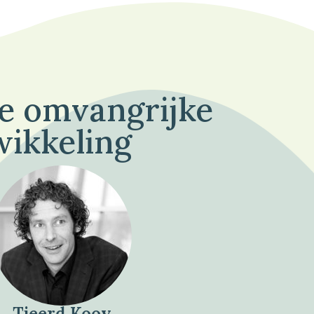
de omvangrijke
wikkeling
Tjeerd Kooy