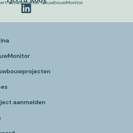
pert. Initiatiefnemer NieuwbouwMonitor
gina
ouwMonitor
euwbouwprojecten
ses
ject aanmelden
n