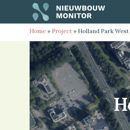
Home
»
Project
»
Holland Park West
H