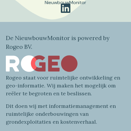
NieuwbouwMonitor
De NieuwbouwMonitor is powered by
Rogeo BV.
Rogeo
staat voor
ruimtelijke
ontwikkeling en
geo
-informatie
. Wij maken
het mogelijk om
reëler te begroten en te beslissen.
Dit doen wij
met
informatie
management en
ruimtelijke onderbouwingen van
grondexploitaties
en
kostenverhaa
l
.