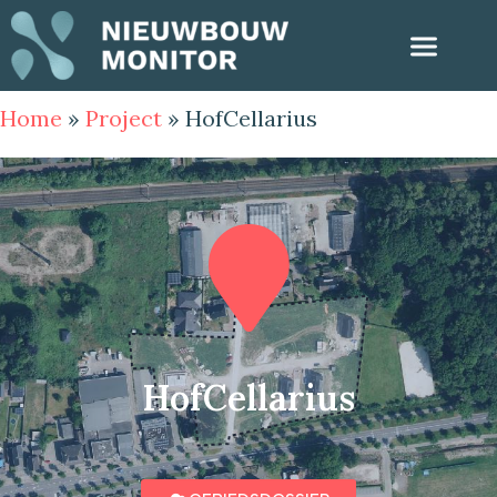
Home
»
Project
»
HofCellarius
HofCellarius