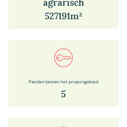
agrarisch
527191m²
Bekijk in onze kaartviewer
Panden binnen het projectgebied
5