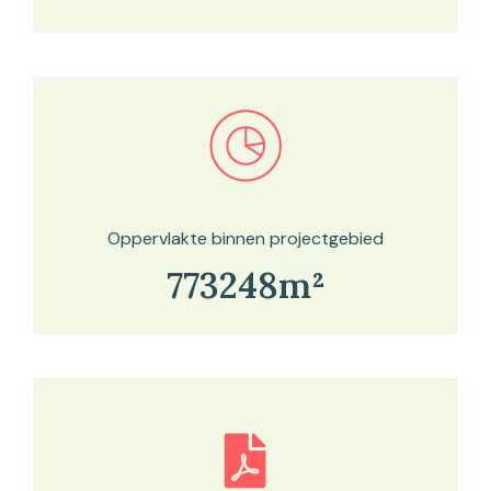
Bekijk in onze kaartviewer
Oppervlakte binnen projectgebied
773248m²