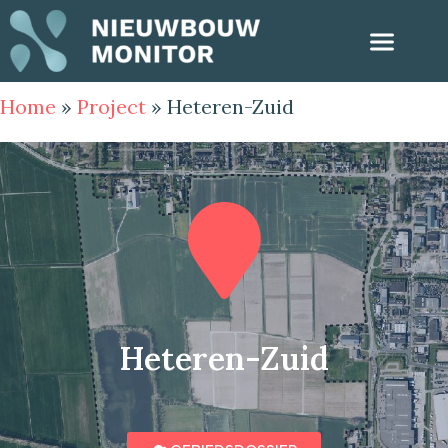
Home
»
Project
»
Heteren-Zuid
Heteren-Zuid