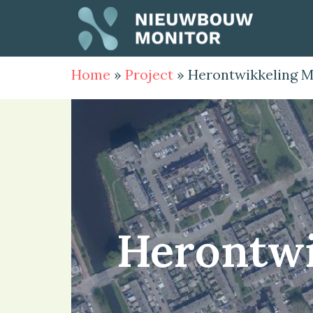
Home
»
Project
»
Herontwikkeling 
Herontwi