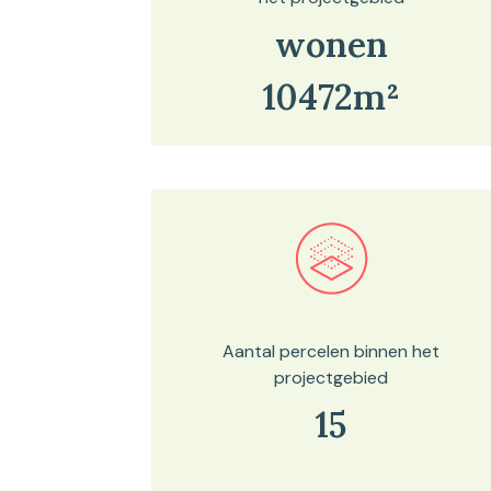
wonen
10472m²
Bekijk in onze kaartviewer
Aantal percelen binnen het
projectgebied
15