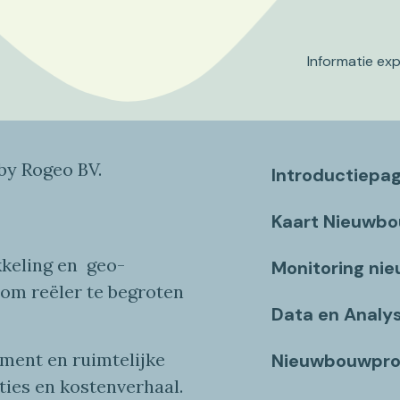
Informatie ex
y Rogeo BV.
Introductiepa
Kaart Nieuwb
keling en
geo
-
Monitoring ni
 om reëler te begroten
Data en Analy
ent en ruimtelijke
Nieuwbouwpro
ties
en
kostenverhaa
l
.