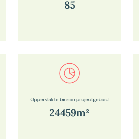
85
Bekijk in onze kaartviewer
Oppervlakte binnen projectgebied
24459m²