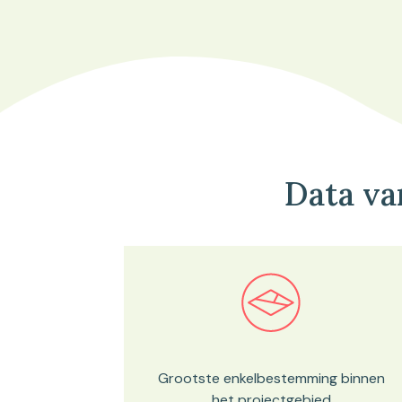
Data va
Bekijk in onze kaartviewer
Grootste enkelbestemming binnen
het projectgebied