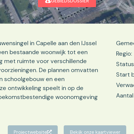
GEBIEDSDOSSIER
wensingel in Capelle aan den IJssel
Gemeen
 een bestaande woonwijk tot een
Regio:
 met ruimte voor verschillende
Status
voorzieningen. De plannen omvatten
Start 
en schoolgebouw en een
Verwac
ze ontwikkeling speelt in op de
Aantal
n toekomstbestendige woonomgeving
.
Projectwebsite
Bekijk onze kaartviewer