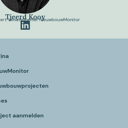
Tjeerd Kooy
pert. Initiatiefnemer NieuwbouwMonitor
gina
ouwMonitor
euwbouwprojecten
ses
ject aanmelden