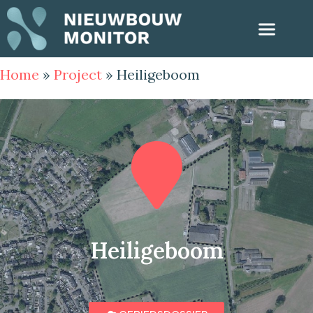
Home
»
Project
»
Heiligeboom
Heiligeboom