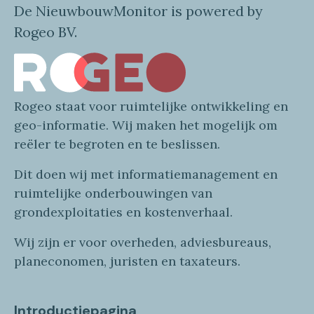
De NieuwbouwMonitor is powered by
Rogeo BV.
Rogeo
staat voor
ruimtelijke
ontwikkeling en
geo
-informatie
. Wij maken
het mogelijk om
reëler te begroten en te beslissen.
Dit doen wij
met
informatie
management en
ruimtelijke onderbouwingen van
grondexploitaties
en
kostenverhaa
l
.
Wij zijn er voor overheden, adviesbureaus,
planeconomen, juristen en taxateurs.
Introductiepagina