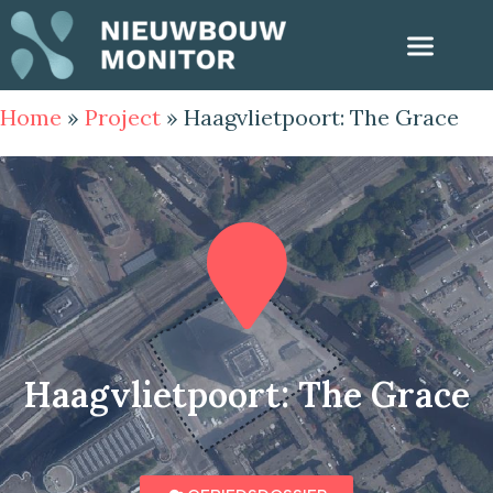
Home
»
Project
»
Haagvlietpoort: The Grace
Haagvlietpoort: The Grace