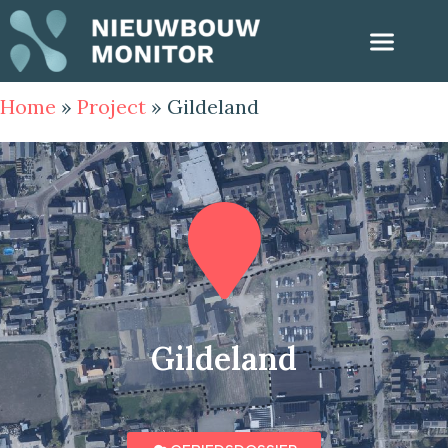
Home
»
Project
»
Gildeland
Gildeland