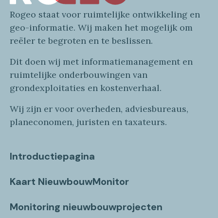
Rogeo
staat voor
ruimtelijke
ontwikkeling en
geo
-informatie
. Wij maken
het mogelijk om
reëler te begroten en te beslissen.
Dit doen wij
met
informatie
management en
ruimtelijke onderbouwingen van
grondexploitaties
en
kostenverhaa
l
.
Wij zijn er voor overheden, adviesbureaus,
planeconomen, juristen en taxateurs.
Introductiepagina
Kaart NieuwbouwMonitor
Monitoring nieuwbouwprojecten