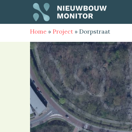
Home
»
Project
»
Dorpstraat