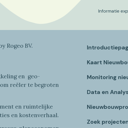
Informatie ex
y Rogeo BV.
Introductiepa
Kaart Nieuwb
keling en
geo
-
Monitoring ni
 om reëler te begroten
Data en Analy
ent en ruimtelijke
Nieuwbouwpro
ties
en
kostenverhaa
l
.
Zoek projecte