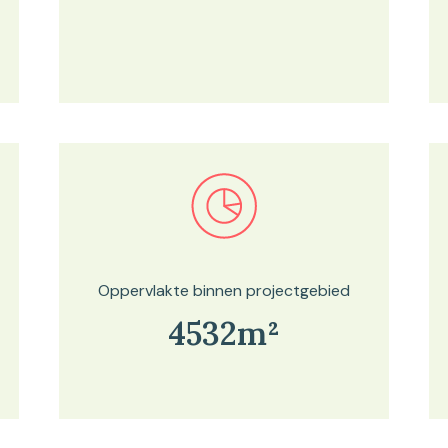
Bekijk in onze kaartviewer
Oppervlakte binnen projectgebied
4532m²