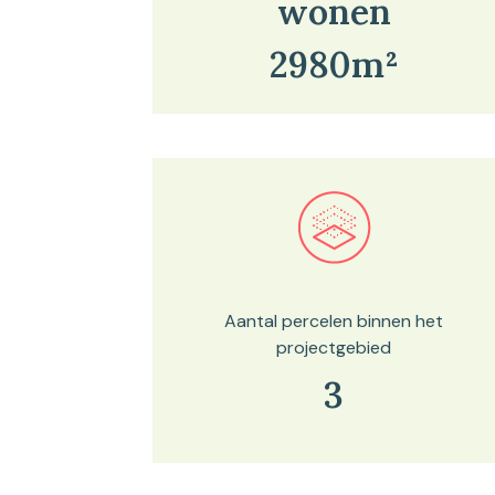
wonen
2980m²
Bekijk in onze kaartviewer
Aantal percelen binnen het
projectgebied
3