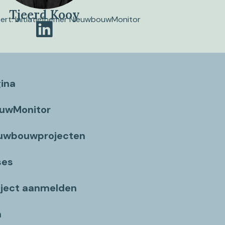
Tjeerd Kooy
pert. Initiatiefnemer NieuwbouwMonitor
gina
ouwMonitor
euwbouwprojecten
ses
ject aanmelden
n