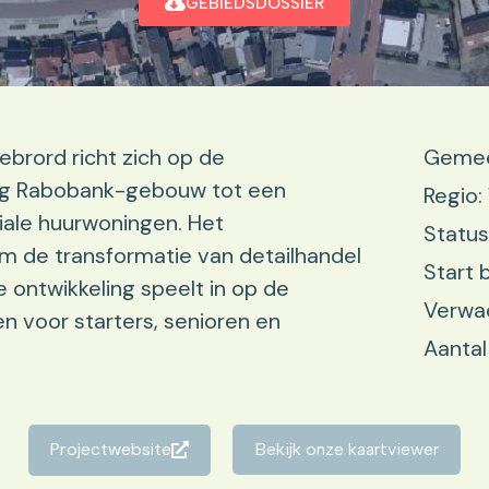
GEBIEDSDOSSIER
lebrord richt zich op de
Gemee
lig Rabobank-gebouw tot een
Regio
ale huurwoningen. Het
Status
 de transformatie van detailhandel
Start 
 ontwikkeling speelt in op de
Verwac
 voor starters, senioren en
Aantal
Projectwebsite
Bekijk onze kaartviewer