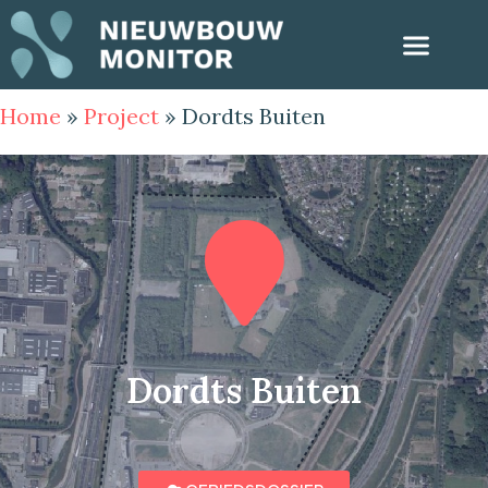
Home
»
Project
»
Dordts Buiten
Dordts Buiten