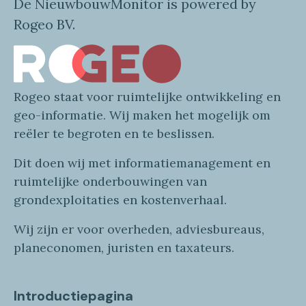
De NieuwbouwMonitor is powered by
Rogeo BV.
Rogeo
staat voor
ruimtelijke
ontwikkeling en
geo
-informatie
. Wij maken
het mogelijk om
reëler te begroten en te beslissen.
Dit doen wij
met
informatie
management en
ruimtelijke onderbouwingen van
grondexploitaties
en
kostenverhaa
l
.
Wij zijn er voor overheden, adviesbureaus,
planeconomen, juristen en taxateurs.
Introductiepagina