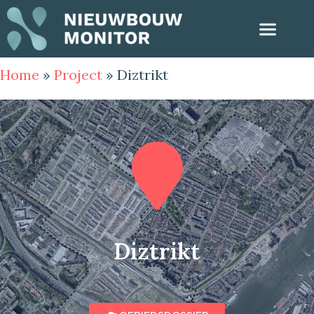
Home
»
Project
»
Diztrikt
Diztrikt