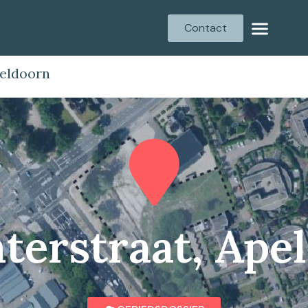
Contact
peldoorn
terstraat, Ape