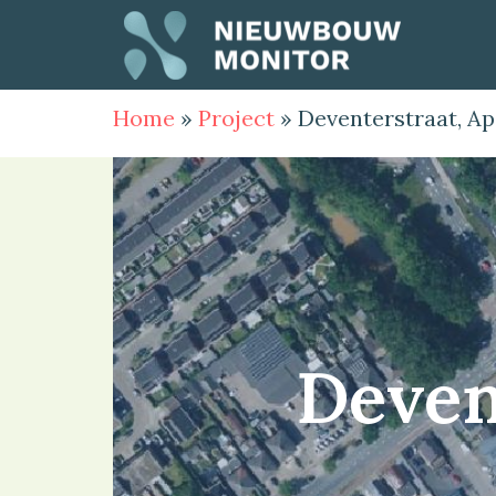
Home
»
Project
»
Deventerstraat, A
Deven