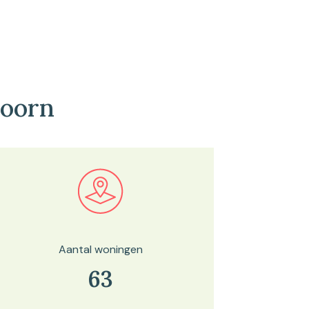
doorn
Bekijk in onze kaartviewer
Aantal woningen
63