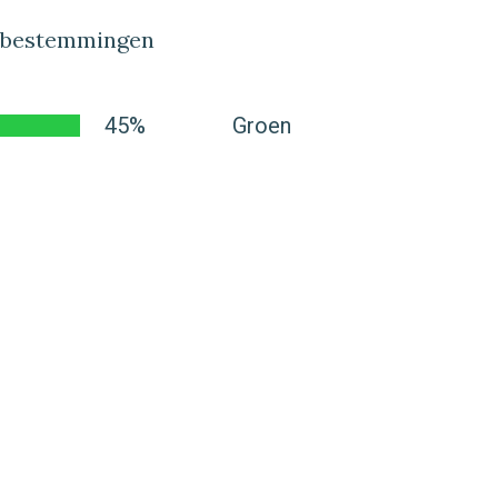
lbestemmingen
45%
Groen