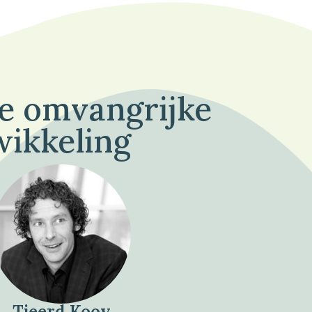
de omvangrijke
wikkeling
Tjeerd Kooy