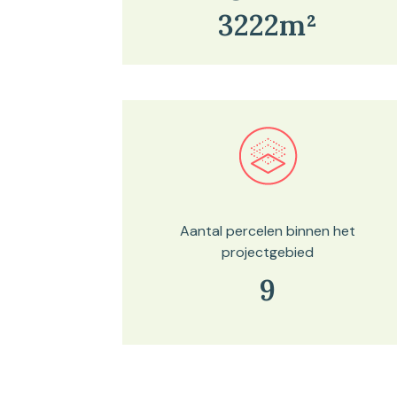
3222m²
Bekijk in onze kaartviewer
Aantal percelen binnen het
projectgebied
9