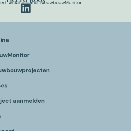
pert. Initiatiefnemer NieuwbouwMonitor
gina
ouwMonitor
euwbouwprojecten
ses
ject aanmelden
n