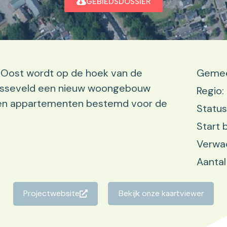
GEBIEDSDOSSIER
-Oost wordt op de hoek van de
Gemee
 Osseveld een nieuw woongebouw
Regio:
men appartementen bestemd voor de
Status
Start 
Verwac
Aantal
Projectwebsite
Bekijk onze kaartviewer