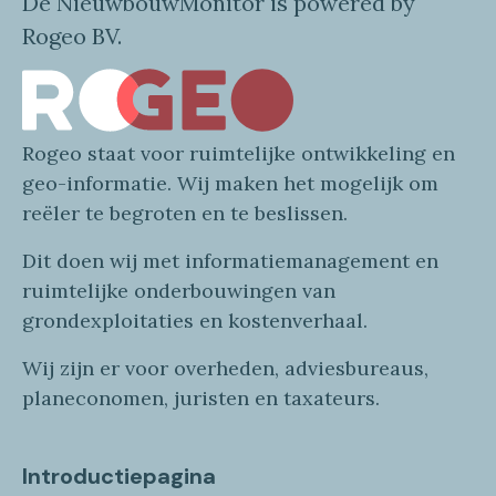
De NieuwbouwMonitor is powered by
Rogeo BV.
Rogeo
staat voor
ruimtelijke
ontwikkeling en
geo
-informatie
. Wij maken
het mogelijk om
reëler te begroten en te beslissen.
Dit doen wij
met
informatie
management en
ruimtelijke onderbouwingen van
grondexploitaties
en
kostenverhaa
l
.
Wij zijn er voor overheden, adviesbureaus,
planeconomen, juristen en taxateurs.
Introductiepagina