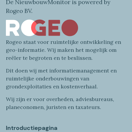
De NieuwbouwMonitor is powered by
Rogeo BV.
Rogeo
staat voor
ruimtelijke
ontwikkeling en
geo
-informatie
. Wij maken
het mogelijk om
reëler te begroten en te beslissen.
Dit doen wij
met
informatie
management en
ruimtelijke onderbouwingen van
grondexploitaties
en
kostenverhaa
l
.
Wij zijn er voor overheden, adviesbureaus,
planeconomen, juristen en taxateurs.
Introductiepagina