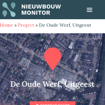
Home
»
Project
»
De Oude Werf, Uitgeest
De Oude Werf, Uitgeest