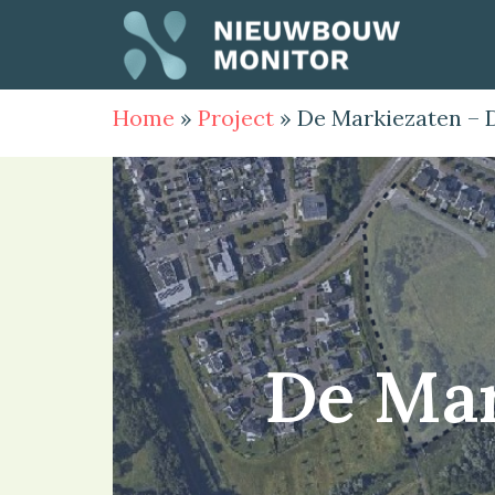
Home
»
Project
»
De Markiezaten – 
De Mar