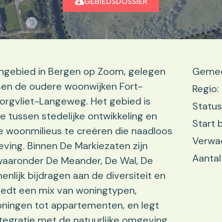
GEBIEDSDOSSIER
ngebied in Bergen op Zoom, gelegen
Gemee
ssen de oudere woonwijken Fort-
Regio
orgvliet-Langeweg. Het gebied is
Status
 tussen stedelijke ontwikkeling en
Start 
e woonmilieus te creëren die naadloos
Verwa
ving. Binnen De Markiezaten zijn
Aantal
 waaronder De Meander, De Wal, De
nlijk bijdragen aan de diversiteit en
iedt een mix van woningtypen,
ningen tot appartementen, en legt
egratie met de natuurlijke omgeving.