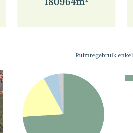
180964m²
Ruimtegebruik enke