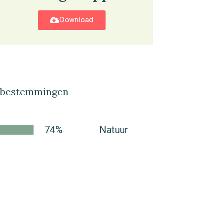
Download
lbestemmingen
74%
Natuur