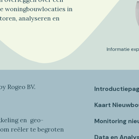
e woningbouwlocaties in
toren, analyseren en
Informatie ex
y Rogeo BV.
Introductiepa
Kaart Nieuwb
keling en
geo
-
Monitoring ni
 om reëler te begroten
Data en Analy