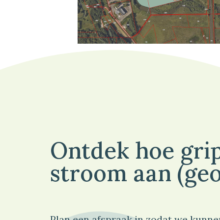
Ontdek hoe grip
stroom aan (geo
Plan een afspraak in zodat we kunne