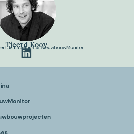
Tjeerd Kooy
pert. Initiatiefnemer NieuwbouwMonitor
gina
ouwMonitor
euwbouwprojecten
ses