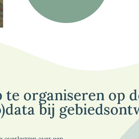
 te organiseren op 
)data bij gebiedsont
n overleggen over een