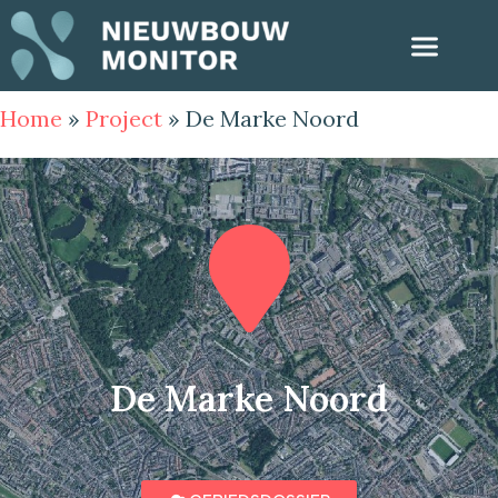
Home
»
Project
»
De Marke Noord
De Marke Noord