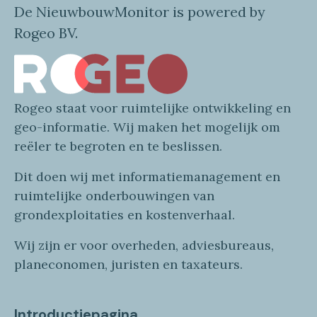
De NieuwbouwMonitor is powered by
Rogeo BV.
Rogeo
staat voor
ruimtelijke
ontwikkeling en
geo
-informatie
. Wij maken
het mogelijk om
reëler te begroten en te beslissen.
Dit doen wij
met
informatie
management en
ruimtelijke onderbouwingen van
grondexploitaties
en
kostenverhaa
l
.
Wij zijn er voor overheden, adviesbureaus,
planeconomen, juristen en taxateurs.
Introductiepagina