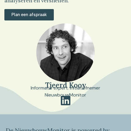
analyseren en versnellen.
Plan een afspraak
Tjeerd Kooy
Informatie expert. Initiatiefnemer
NieuwbouwMonitor
De NieuwbouwMonitor is powered by