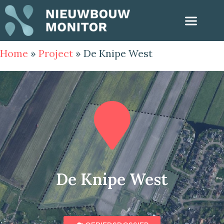
Home
»
Project
»
De Knipe West
De Knipe West