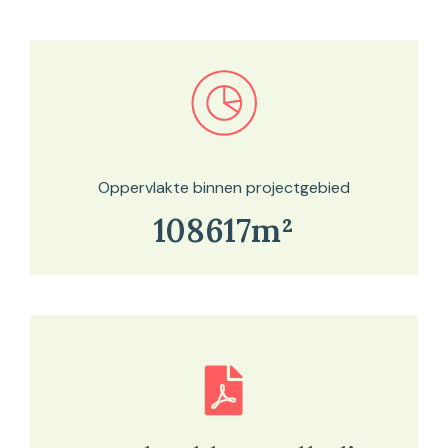
Bekijk in onze kaartviewer
Oppervlakte binnen projectgebied
108617m²