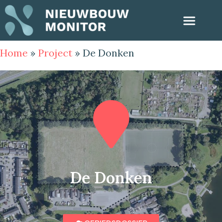
Home
»
Project
»
De Donken
De Donken