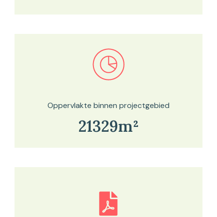
Bekijk in onze kaartviewer
Oppervlakte binnen projectgebied
21329m²