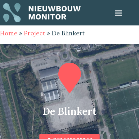
Home
»
Project
»
De Blinkert
De Blinkert