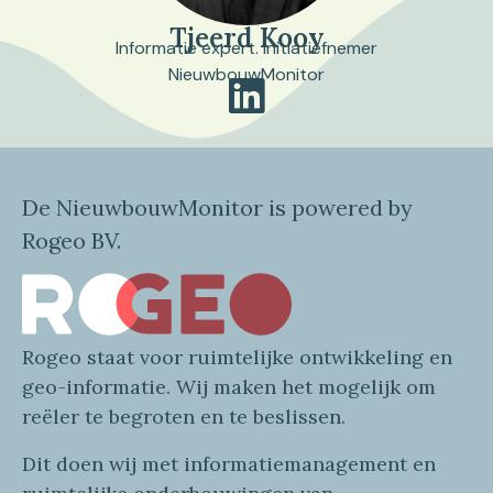
Tjeerd Kooy
Informatie expert. Initiatiefnemer
NieuwbouwMonitor
De NieuwbouwMonitor is powered by
Rogeo BV.
Rogeo
staat voor
ruimtelijke
ontwikkeling en
geo
-informatie
. Wij maken
het mogelijk om
reëler te begroten en te beslissen.
Dit doen wij
met
informatie
management en