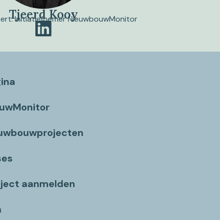
Tjeerd Kooy
pert. Initiatiefnemer NieuwbouwMonitor
gina
ouwMonitor
euwbouwprojecten
ses
ject aanmelden
n