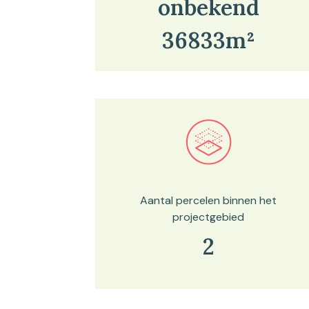
onbekend
36833m²
Bekijk in onze kaartviewer
Aantal percelen binnen het
projectgebied
2