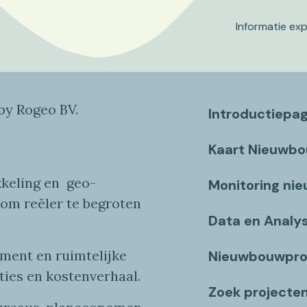
Informatie ex
y Rogeo BV.
Introductiepa
Kaart Nieuwb
keling en
geo
-
Monitoring ni
 om reëler te begroten
Data en Analy
ent en ruimtelijke
Nieuwbouwpro
ties
en
kostenverhaa
l
.
Zoek projecte