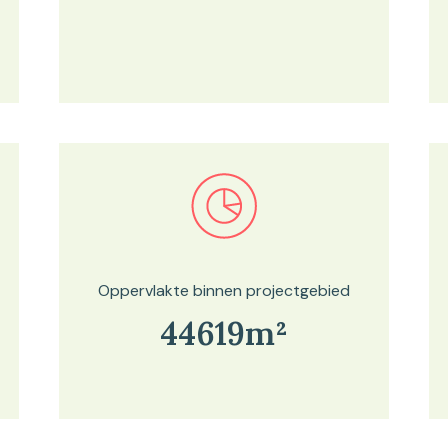
Bekijk in onze kaartviewer
Oppervlakte binnen projectgebied
44619m²