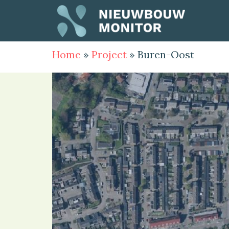
Home
»
Project
»
Buren-Oost