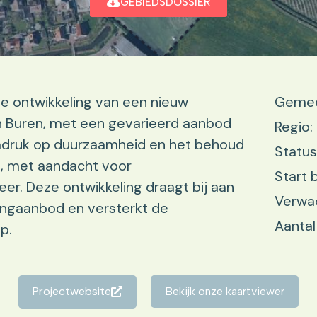
GEBIEDSDOSSIER
e ontwikkeling van een nieuw
Gemee
n Buren, met een gevarieerd aanbod
Regio:
nadruk op duurzaamheid en het behoud
Status
p, met aandacht voor
Start 
r. Deze ontwikkeling draagt bij aan
Verwac
ningaanbod en versterkt de
Aantal
p.
Projectwebsite
Bekijk onze kaartviewer