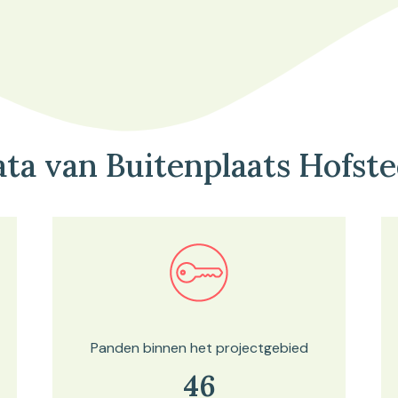
ta van Buitenplaats Hofst
Bekijk in onze kaartviewer
Panden binnen het projectgebied
46