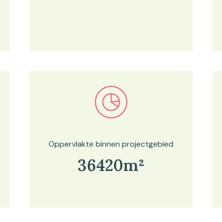
Bekijk in onze kaartviewer
Oppervlakte binnen projectgebied
36420m²