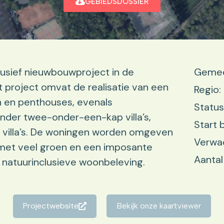
GEBIEDSDOSSIER
lusief nieuwbouwproject in de
Gemeen
 project omvat de realisatie van een
Regio:
 en penthouses, evenals
Status
der twee-onder-een-kap villa’s,
Start 
e villa’s. De woningen worden omgeven
Verwac
met veel groen en een imposante
Aantal
en natuurinclusieve woonbeleving.
Projectwebsite
Bekijk onze kaartviewer