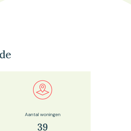
ede
Bekijk in onze kaartviewer
Aantal woningen
39