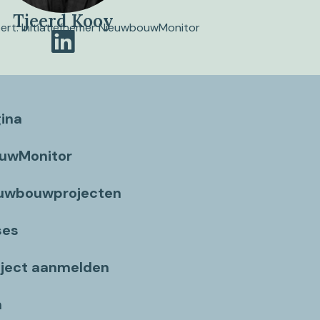
Tjeerd Kooy
pert. Initiatiefnemer NieuwbouwMonitor
gina
ouwMonitor
euwbouwprojecten
ses
ject aanmelden
n