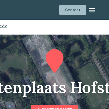
Contact
tede
tenplaats Hofs