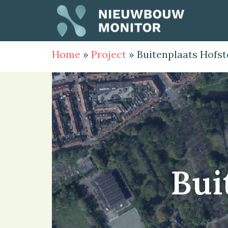
Home
»
Project
»
Buitenplaats Hofs
Bui