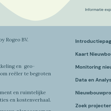
Informatie ex
y Rogeo BV.
Introductiepa
Kaart Nieuwb
keling en
geo
-
Monitoring ni
 om reëler te begroten
Data en Analy
ent en ruimtelijke
Nieuwbouwpro
ties
en
kostenverhaa
l
.
Zoek projecte