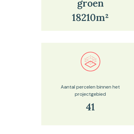
groen
18210m²
Bekijk in onze kaartviewer
Aantal percelen binnen het
projectgebied
41