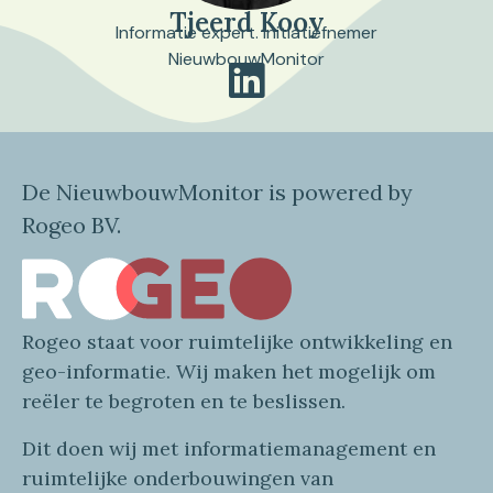
Tjeerd Kooy
Informatie expert. Initiatiefnemer
NieuwbouwMonitor
De NieuwbouwMonitor is powered by
Rogeo BV.
Rogeo
staat voor
ruimtelijke
ontwikkeling en
geo
-informatie
. Wij maken
het mogelijk om
reëler te begroten en te beslissen.
Dit doen wij
met
informatie
management en
ruimtelijke onderbouwingen van