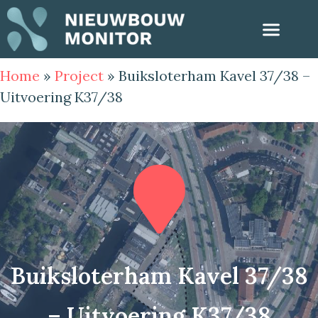
Home
»
Project
»
Buiksloterham Kavel 37/38 –
Uitvoering K37/38
Buiksloterham Kavel 37/38
– Uitvoering K37/38