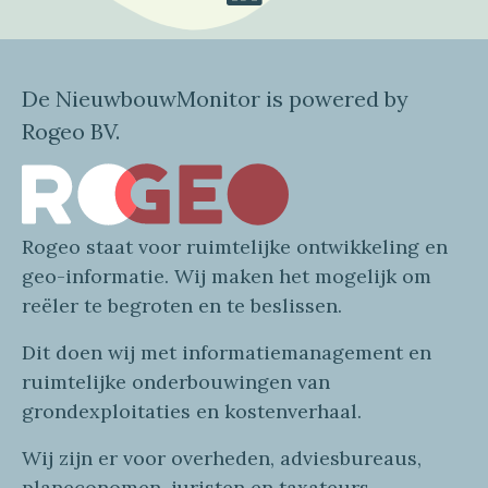
De NieuwbouwMonitor is powered by
Rogeo BV.
Rogeo
staat voor
ruimtelijke
ontwikkeling en
geo
-informatie
. Wij maken
het mogelijk om
reëler te begroten en te beslissen.
Dit doen wij
met
informatie
management en
ruimtelijke onderbouwingen van
grondexploitaties
en
kostenverhaa
l
.
Wij zijn er voor overheden, adviesbureaus,
planeconomen, juristen en taxateurs.