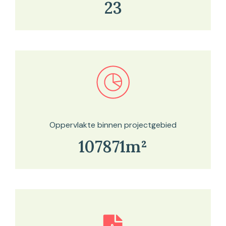
23
Bekijk in onze kaartviewer
Oppervlakte binnen projectgebied
107871m²