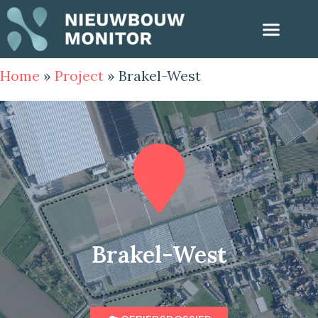
Home
»
Project
»
Brakel-West
Brakel-West