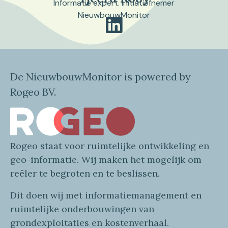
Informatie expert. Initiatiefnemer
NieuwbouwMonitor
De NieuwbouwMonitor is powered by
Rogeo BV.
Rogeo
staat voor
ruimtelijke
ontwikkeling en
geo
-informatie
. Wij maken
het mogelijk om
reëler te begroten en te beslissen.
Dit doen wij
met
informatie
management en
ruimtelijke onderbouwingen van
grondexploitaties
en
kostenverhaa
l
.