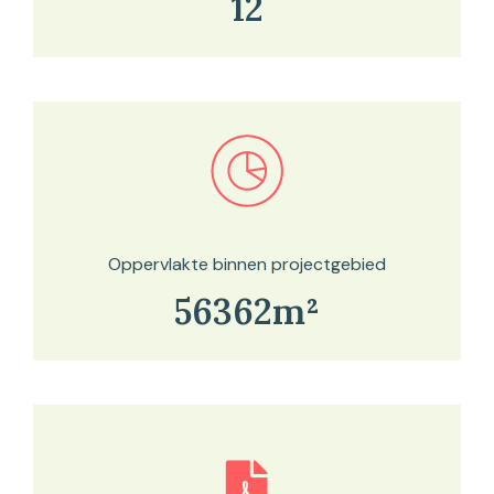
12
Bekijk in onze kaartviewer
Oppervlakte binnen projectgebied
56362m²