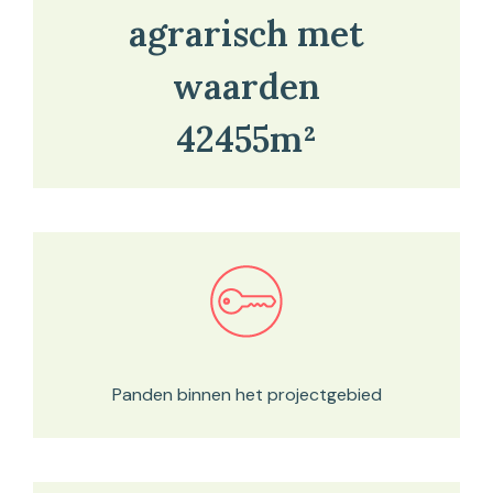
agrarisch met
waarden
42455m²
Bekijk in onze kaartviewer
Panden binnen het projectgebied