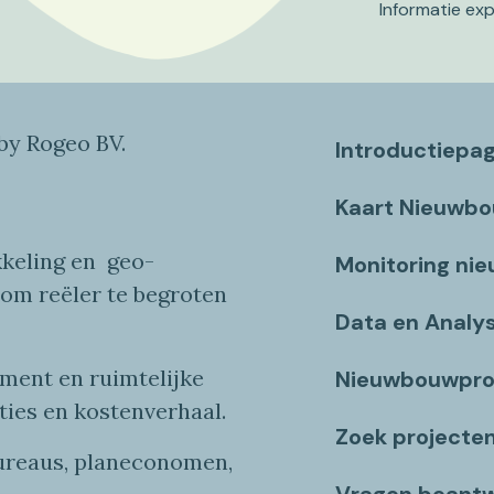
Informatie ex
y Rogeo BV.
Introductiepa
Kaart Nieuwb
keling en
geo
-
Monitoring ni
 om reëler te begroten
Data en Analy
ent en ruimtelijke
Nieuwbouwpro
ties
en
kostenverhaa
l
.
Zoek projecte
bureaus, planeconomen,