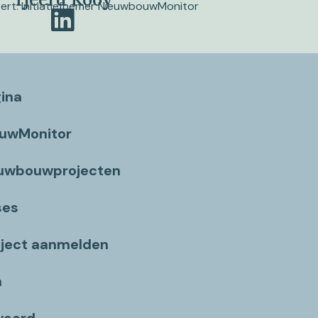
pert. Initiatiefnemer NieuwbouwMonitor
gina
ouwMonitor
euwbouwprojecten
ses
ject aanmelden
n