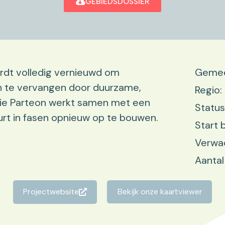
GEBIEDSDOSSIER
dt volledig vernieuwd om
Gemee
n te vervangen door duurzame,
Regio:
ie Parteon werkt samen met een
Status
rt in fasen opnieuw op te bouwen.
Start 
Verwac
Aantal
Projectwebsite
Bekijk onze kaartviewer