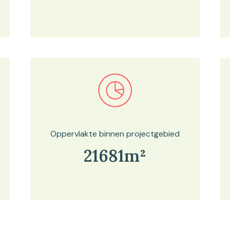
Bekijk in onze kaartviewer
Oppervlakte binnen projectgebied
21681m²