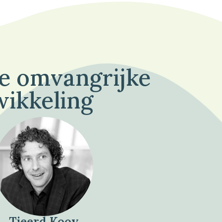
de omvangrijke
wikkeling
Tjeerd Kooy