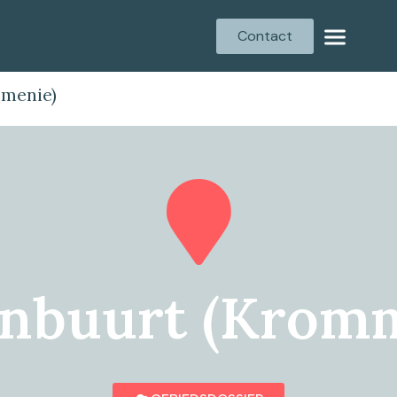
Contact
menie)
nbuurt (Kromm