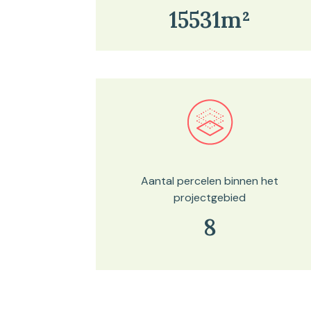
15531m²
Bekijk in onze kaartviewer
Aantal percelen binnen het
projectgebied
8