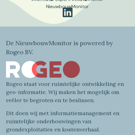
NieuwbouwMonitor
De NieuwbouwMonitor is powered by
Rogeo BV.
Rogeo
staat voor
ruimtelijke
ontwikkeling en
geo
-informatie
. Wij maken
het mogelijk om
reëler te begroten en te beslissen.
Dit doen wij
met
informatie
management en
ruimtelijke onderbouwingen van
grondexploitaties
en
kostenverhaa
l
.