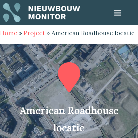
Home
»
Project
»
American Roadhouse locatie
American Roadhouse
locatie