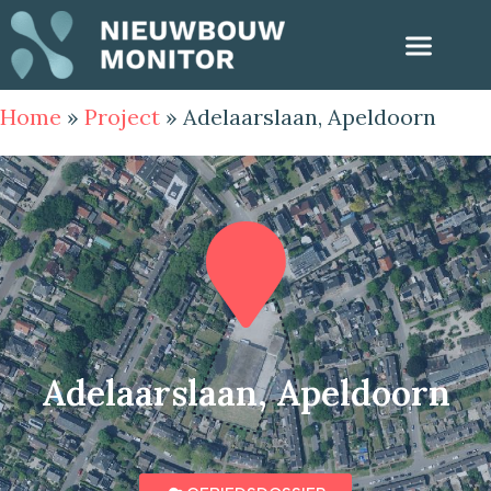
Home
»
Project
»
Adelaarslaan, Apeldoorn
Adelaarslaan, Apeldoorn